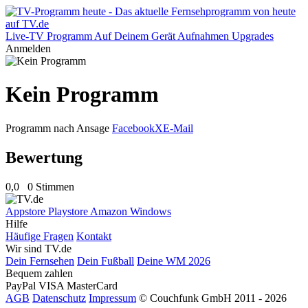
Live-TV
Programm
Auf Deinem Gerät
Aufnahmen
Upgrades
Anmelden
Kein Programm
Programm nach Ansage
Facebook
X
E-Mail
Bewertung
0,0
0 Stimmen
Appstore
Playstore
Amazon
Windows
Hilfe
Häufige Fragen
Kontakt
Wir sind TV.de
Dein Fernsehen
Dein Fußball
Deine WM 2026
Bequem zahlen
PayPal
VISA
MasterCard
AGB
Datenschutz
Impressum
© Couchfunk GmbH 2011 - 2026