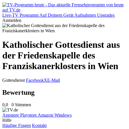
Live-TV
Programm
Auf Deinem Gerät
Aufnahmen
Upgrades
Anmelden
Katholischer Gottesdienst aus
der Friedenskapelle des
Franziskanerklosters in Wien
Gottesdienst
Facebook
X
E-Mail
Bewertung
0,0
0 Stimmen
Appstore
Playstore
Amazon
Windows
Hilfe
Häufige Fragen
Kontakt