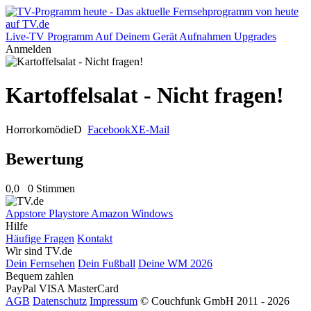
Live-TV
Programm
Auf Deinem Gerät
Aufnahmen
Upgrades
Anmelden
Kartoffelsalat - Nicht fragen!
Horrorkomödie
D
Facebook
X
E-Mail
Bewertung
0,0
0 Stimmen
Appstore
Playstore
Amazon
Windows
Hilfe
Häufige Fragen
Kontakt
Wir sind TV.de
Dein Fernsehen
Dein Fußball
Deine WM 2026
Bequem zahlen
PayPal
VISA
MasterCard
AGB
Datenschutz
Impressum
© Couchfunk GmbH 2011 - 2026