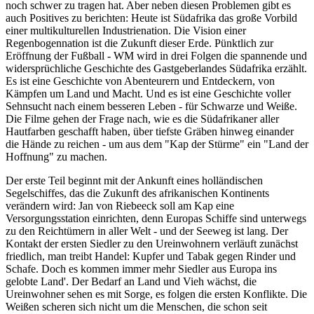
noch schwer zu tragen hat. Aber neben diesen Problemen gibt es
auch Positives zu berichten: Heute ist Südafrika das große Vorbild
einer multikulturellen Industrienation. Die Vision einer
Regenbogennation ist die Zukunft dieser Erde. Pünktlich zur
Eröffnung der Fußball - WM wird in drei Folgen die spannende und
widersprüchliche Geschichte des Gastgeberlandes Südafrika erzählt.
Es ist eine Geschichte von Abenteurern und Entdeckern, von
Kämpfen um Land und Macht. Und es ist eine Geschichte voller
Sehnsucht nach einem besseren Leben - für Schwarze und Weiße.
Die Filme gehen der Frage nach, wie es die Südafrikaner aller
Hautfarben geschafft haben, über tiefste Gräben hinweg einander
die Hände zu reichen - um aus dem "Kap der Stürme" ein "Land der
Hoffnung" zu machen.
Der erste Teil beginnt mit der Ankunft eines holländischen
Segelschiffes, das die Zukunft des afrikanischen Kontinents
verändern wird: Jan von Riebeeck soll am Kap eine
Versorgungsstation einrichten, denn Europas Schiffe sind unterwegs
zu den Reichtümern in aller Welt - und der Seeweg ist lang. Der
Kontakt der ersten Siedler zu den Ureinwohnern verläuft zunächst
friedlich, man treibt Handel: Kupfer und Tabak gegen Rinder und
Schafe. Doch es kommen immer mehr Siedler aus Europa ins
gelobte Land'. Der Bedarf an Land und Vieh wächst, die
Ureinwohner sehen es mit Sorge, es folgen die ersten Konflikte. Die
Weißen scheren sich nicht um die Menschen, die schon seit