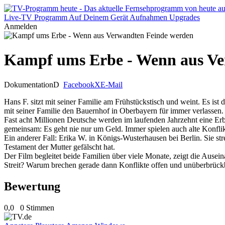
Live-TV
Programm
Auf Deinem Gerät
Aufnahmen
Upgrades
Anmelden
Kampf ums Erbe - Wenn aus Ve
Dokumentation
D
Facebook
X
E-Mail
Hans F. sitzt mit seiner Familie am Frühstückstisch und weint. Es is
mit seiner Familie den Bauernhof in Oberbayern für immer verlassen. 
Fast acht Millionen Deutsche werden im laufenden Jahrzehnt eine Erbs
gemeinsam: Es geht nie nur um Geld. Immer spielen auch alte Konflik
Ein anderer Fall: Erika W. in Königs-Wusterhausen bei Berlin. Sie st
Testament der Mutter gefälscht hat.
Der Film begleitet beide Familien über viele Monate, zeigt die Ausein
Streit? Warum brechen gerade dann Konflikte offen und unüberbrück
Bewertung
0,0
0 Stimmen