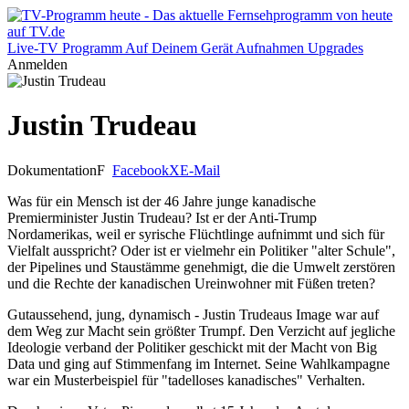
Live-TV
Programm
Auf Deinem Gerät
Aufnahmen
Upgrades
Anmelden
Justin Trudeau
Dokumentation
F
Facebook
X
E-Mail
Was für ein Mensch ist der 46 Jahre junge kanadische
Premierminister Justin Trudeau? Ist er der Anti-Trump
Nordamerikas, weil er syrische Flüchtlinge aufnimmt und sich für
Vielfalt ausspricht? Oder ist er vielmehr ein Politiker "alter Schule",
der Pipelines und Staustämme genehmigt, die die Umwelt zerstören
und die Rechte der kanadischen Ureinwohner mit Füßen treten?
Gutaussehend, jung, dynamisch - Justin Trudeaus Image war auf
dem Weg zur Macht sein größter Trumpf. Den Verzicht auf jegliche
Ideologie verband der Politiker geschickt mit der Macht von Big
Data und ging auf Stimmenfang im Internet. Seine Wahlkampagne
war ein Musterbeispiel für "tadelloses kanadisches" Verhalten.