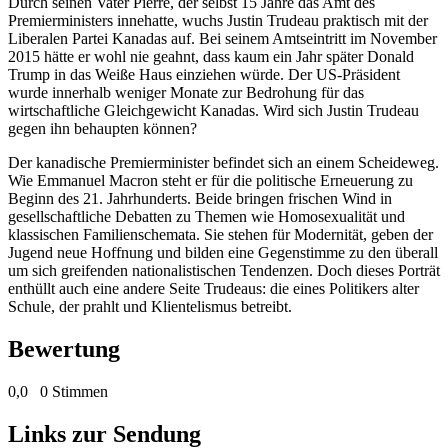
Durch seinen Vater Pierre, der selbst 15 Jahre das Amt des
Premierministers innehatte, wuchs Justin Trudeau praktisch mit der
Liberalen Partei Kanadas auf. Bei seinem Amtseintritt im November
2015 hätte er wohl nie geahnt, dass kaum ein Jahr später Donald
Trump in das Weiße Haus einziehen würde. Der US-Präsident
wurde innerhalb weniger Monate zur Bedrohung für das
wirtschaftliche Gleichgewicht Kanadas. Wird sich Justin Trudeau
gegen ihn behaupten können?
Der kanadische Premierminister befindet sich an einem Scheideweg.
Wie Emmanuel Macron steht er für die politische Erneuerung zu
Beginn des 21. Jahrhunderts. Beide bringen frischen Wind in
gesellschaftliche Debatten zu Themen wie Homosexualität und
klassischen Familienschemata. Sie stehen für Modernität, geben der
Jugend neue Hoffnung und bilden eine Gegenstimme zu den überall
um sich greifenden nationalistischen Tendenzen. Doch dieses Porträt
enthüllt auch eine andere Seite Trudeaus: die eines Politikers alter
Schule, der prahlt und Klientelismus betreibt.
Bewertung
0,0
0 Stimmen
Links zur Sendung