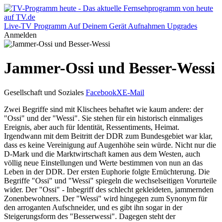
Live-TV
Programm
Auf Deinem Gerät
Aufnahmen
Upgrades
Anmelden
Jammer-Ossi und Besser-Wessi
Gesellschaft und Soziales
Facebook
X
E-Mail
Zwei Begriffe sind mit Klischees behaftet wie kaum andere: der
"Ossi" und der "Wessi". Sie stehen für ein historisch einmaliges
Ereignis, aber auch für Identität, Ressentiments, Heimat.
Irgendwann mit dem Beitritt der DDR zum Bundesgebiet war klar,
dass es keine Vereinigung auf Augenhöhe sein würde. Nicht nur die
D-Mark und die Marktwirtschaft kamen aus dem Westen, auch
völlig neue Einstellungen und Werte bestimmen von nun an das
Leben in der DDR. Der ersten Euphorie folgte Ernüchterung. Die
Begriffe "Ossi" und "Wessi" spiegeln die wechselseitigen Vorurteile
wider. Der "Ossi" - Inbegriff des schlecht gekleideten, jammernden
Zonenbewohners. Der "Wessi" wird hingegen zum Synonym für
den arroganten Aufschneider, und es gibt ihn sogar in der
Steigerungsform des "Besserwessi". Dagegen steht der