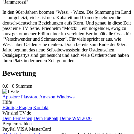
"Jammerossi".
In den 90er-Jahren boomen "Wessi"- Witze. Die Stimmung im Land
ist aufgeheizt, vieles ist neu. Kabarett und Comedy nehmen die
deutsch-deutschen Beziehungen aufs Korn. Und genau in diese Zeit
passt eine TV-Serie. Friedhelm "Motzki", ein nörgelnder, ewig zu
kurz gekommener Frührentner im vereinten Berlin hält alle Ossis für
"Verschwender und Schmarotzer". Für viele spricht er aus, wie
West- über Ostdeutsche denken. Doch bereits zum Ende der 90er-
Jahre beginnt das neue Selbstbewusstsein der Ostdeutschen,
Ostalgiepartys sind gut besucht und auch viele Ostdeutschen haben
ihren Platz in der neuen Zeit gefunden.
Bewertung
0,0
0 Stimmen
Appstore
Playstore
Amazon
Windows
Hilfe
Häufige Fragen
Kontakt
Wir sind TV.de
Dein Fernsehen
Dein Fußball
Deine WM 2026
Bequem zahlen
PayPal
VISA
MasterCard