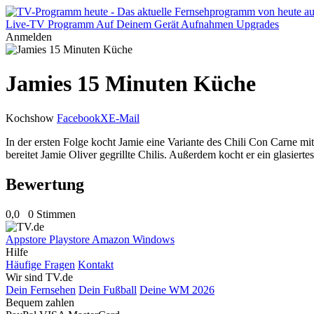
Live-TV
Programm
Auf Deinem Gerät
Aufnahmen
Upgrades
Anmelden
Jamies 15 Minuten Küche
Kochshow
Facebook
X
E-Mail
In der ersten Folge kocht Jamie eine Variante des Chili Con Carne mi
bereitet Jamie Oliver gegrillte Chilis. Außerdem kocht er ein glasie
Bewertung
0,0
0 Stimmen
Appstore
Playstore
Amazon
Windows
Hilfe
Häufige Fragen
Kontakt
Wir sind TV.de
Dein Fernsehen
Dein Fußball
Deine WM 2026
Bequem zahlen