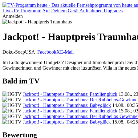
Live-TV
Programm
Auf Deinem Gerät
Aufnahmen
Upgrades
Anmelden
Jackpot! - Hauptpreis Traumha
Doku-Soap
USA
Facebook
X
E-Mail
Im Lotto gewonnen! Und jetzt? Designer und Immobilienprofi David Br
Gewinnerinnen und Gewinner mit einer luxuriösen Villa in ihr neues 
Bald im TV
Jackpot! - Hauptpreis Traumhaus: Familienglück
13.08., 2
Jackpot! - Hauptpreis Traumhaus: Der Rubbellos-Gewinne
Jackpot! - Hauptpreis Traumhaus: Babyglück
14.08., 00:3
Jackpot! - Hauptpreis Traumhaus: Familienglück
15.08., 0
Jackpot! - Hauptpreis Traumhaus: Der Rubbellos-Gewinne
Jackpot! - Hauptpreis Traumhaus: Babyglück
15.08., 04:2
Bewertung