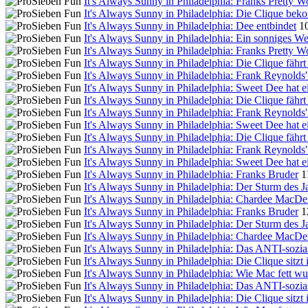
It's Always Sunny in Philadelphia: Franks Pretty 
It's Always Sunny in Philadelphia: Die Clique bek
It's Always Sunny in Philadelphia: Dee entbindet
10
It's Always Sunny in Philadelphia: Ein sonniges We
It's Always Sunny in Philadelphia: Franks Pretty 
It's Always Sunny in Philadelphia: Die Clique fährt
It's Always Sunny in Philadelphia: Frank Reynolds'
It's Always Sunny in Philadelphia: Sweet Dee hat 
It's Always Sunny in Philadelphia: Die Clique fährt
It's Always Sunny in Philadelphia: Frank Reynolds'
It's Always Sunny in Philadelphia: Sweet Dee hat 
It's Always Sunny in Philadelphia: Die Clique fährt
It's Always Sunny in Philadelphia: Frank Reynolds'
It's Always Sunny in Philadelphia: Sweet Dee hat 
It's Always Sunny in Philadelphia: Franks Bruder
1
It's Always Sunny in Philadelphia: Der Sturm des J
It's Always Sunny in Philadelphia: Chardee MacDen
It's Always Sunny in Philadelphia: Franks Bruder
1
It's Always Sunny in Philadelphia: Der Sturm des J
It's Always Sunny in Philadelphia: Chardee MacDen
It's Always Sunny in Philadelphia: Das ANTI-sozi
It's Always Sunny in Philadelphia: Die Clique sitzt 
It's Always Sunny in Philadelphia: Wie Mac fett w
It's Always Sunny in Philadelphia: Das ANTI-sozi
It's Always Sunny in Philadelphia: Die Clique sitzt 