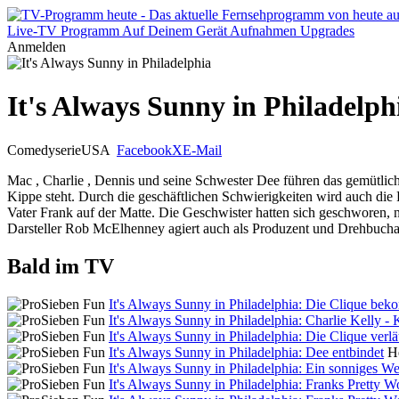
Live-TV
Programm
Auf Deinem Gerät
Aufnahmen
Upgrades
Anmelden
It's Always Sunny in Philadelph
Comedyserie
USA
Facebook
X
E-Mail
Mac , Charlie , Dennis und seine Schwester Dee führen das gemütliche 
Kippe steht. Durch die geschäftlichen Schwierigkeiten wird auch die F
Vater Frank auf der Matte. Die Geschwister hatten sich geschworen, n
Darsteller Rob McElhenney agiert auch als Produzent und Drehbuchau
Bald im TV
It's Always Sunny in Philadelphia: Die Clique bek
It's Always Sunny in Philadelphia: Charlie Kelly - 
It's Always Sunny in Philadelphia: Die Clique verlä
It's Always Sunny in Philadelphia: Dee entbindet
H
It's Always Sunny in Philadelphia: Ein sonniges We
It's Always Sunny in Philadelphia: Franks Pretty 