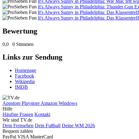
It's Always Sunny in Philadelphia: Wie Mac fett w
It's Always Sunny in Philadelphia: Thunder Gun E
It's Always Sunny in Philadelphia: Das Klassentref
It's Always Sunny in Philadelphia: Das Klassentref
Bewertung
0,0
0 Stimmen
Links zur Sendung
Homepage
Facebook
Wikipedia
IMDB
Appstore
Playstore
Amazon
Windows
Hilfe
Häufige Fragen
Kontakt
Wir sind TV.de
Dein Fernsehen
Dein Fußball
Deine WM 2026
Bequem zahlen
PayPal
VISA
MasterCard