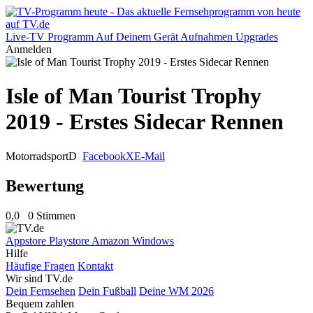
Live-TV
Programm
Auf Deinem Gerät
Aufnahmen
Upgrades
Anmelden
Isle of Man Tourist Trophy
2019 - Erstes Sidecar Rennen
Motorradsport
D
Facebook
X
E-Mail
Bewertung
0,0
0 Stimmen
Appstore
Playstore
Amazon
Windows
Hilfe
Häufige Fragen
Kontakt
Wir sind TV.de
Dein Fernsehen
Dein Fußball
Deine WM 2026
Bequem zahlen