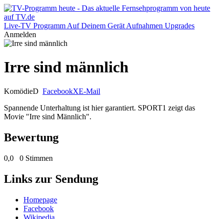
Live-TV
Programm
Auf Deinem Gerät
Aufnahmen
Upgrades
Anmelden
Irre sind männlich
Komödie
D
Facebook
X
E-Mail
Spannende Unterhaltung ist hier garantiert. SPORT1 zeigt das
Movie "Irre sind Männlich".
Bewertung
0,0
0 Stimmen
Links zur Sendung
Homepage
Facebook
Wikipedia