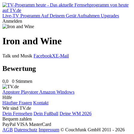
Live-TV
Programm
Auf Deinem Gerät
Aufnahmen
Upgrades
Anmelden
Iron and Wine
Talk und Musik
Facebook
X
E-Mail
Bewertung
0,0
0 Stimmen
Appstore
Playstore
Amazon
Windows
Hilfe
Häufige Fragen
Kontakt
Wir sind TV.de
Dein Fernsehen
Dein Fußball
Deine WM 2026
Bequem zahlen
PayPal
VISA
MasterCard
AGB
Datenschutz
Impressum
© Couchfunk GmbH 2011 - 2026