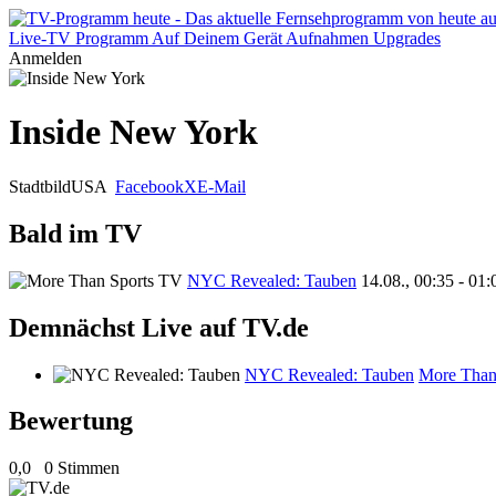
Live-TV
Programm
Auf Deinem Gerät
Aufnahmen
Upgrades
Anmelden
Inside New York
Stadtbild
USA
Facebook
X
E-Mail
Bald im TV
NYC Revealed: Tauben
14.08., 00:35 - 01
Demnächst Live auf TV.de
NYC Revealed: Tauben
More Than
Bewertung
0,0
0 Stimmen