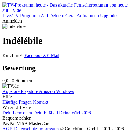
Live-TV
Programm
Auf Deinem Gerät
Aufnahmen
Upgrades
Anmelden
Indélébile
Kurzfilm
F
Facebook
X
E-Mail
Bewertung
0,0
0 Stimmen
Appstore
Playstore
Amazon
Windows
Hilfe
Häufige Fragen
Kontakt
Wir sind TV.de
Dein Fernsehen
Dein Fußball
Deine WM 2026
Bequem zahlen
PayPal
VISA
MasterCard
AGB
Datenschutz
Impressum
© Couchfunk GmbH 2011 - 2026