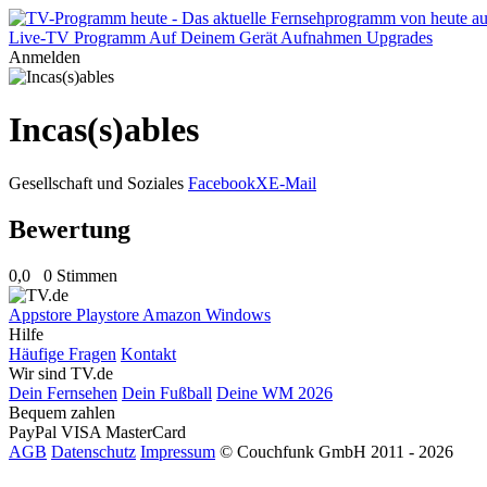
Live-TV
Programm
Auf Deinem Gerät
Aufnahmen
Upgrades
Anmelden
Incas(s)ables
Gesellschaft und Soziales
Facebook
X
E-Mail
Bewertung
0,0
0 Stimmen
Appstore
Playstore
Amazon
Windows
Hilfe
Häufige Fragen
Kontakt
Wir sind TV.de
Dein Fernsehen
Dein Fußball
Deine WM 2026
Bequem zahlen
PayPal
VISA
MasterCard
AGB
Datenschutz
Impressum
© Couchfunk GmbH 2011 - 2026