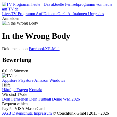
Live-TV
Programm
Auf Deinem Gerät
Aufnahmen
Upgrades
Anmelden
In the Wrong Body
Dokumentation
Facebook
X
E-Mail
Bewertung
0,0
0 Stimmen
Appstore
Playstore
Amazon
Windows
Hilfe
Häufige Fragen
Kontakt
Wir sind TV.de
Dein Fernsehen
Dein Fußball
Deine WM 2026
Bequem zahlen
PayPal
VISA
MasterCard
AGB
Datenschutz
Impressum
© Couchfunk GmbH 2011 - 2026