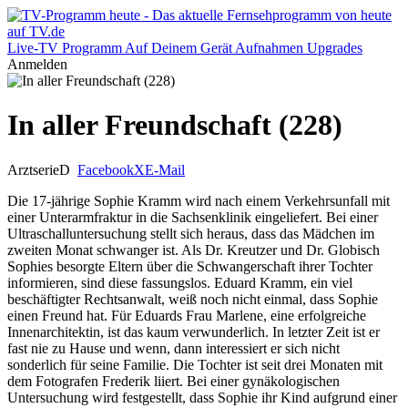
Live-TV
Programm
Auf Deinem Gerät
Aufnahmen
Upgrades
Anmelden
In aller Freundschaft (228)
Arztserie
D
Facebook
X
E-Mail
Die 17-jährige Sophie Kramm wird nach einem Verkehrsunfall mit
einer Unterarmfraktur in die Sachsenklinik eingeliefert. Bei einer
Ultraschalluntersuchung stellt sich heraus, dass das Mädchen im
zweiten Monat schwanger ist. Als Dr. Kreutzer und Dr. Globisch
Sophies besorgte Eltern über die Schwangerschaft ihrer Tochter
informieren, sind diese fassungslos. Eduard Kramm, ein viel
beschäftigter Rechtsanwalt, weiß noch nicht einmal, dass Sophie
einen Freund hat. Für Eduards Frau Marlene, eine erfolgreiche
Innenarchitektin, ist das kaum verwunderlich. In letzter Zeit ist er
fast nie zu Hause und wenn, dann interessiert er sich nicht
sonderlich für seine Familie. Die Tochter ist seit drei Monaten mit
dem Fotografen Frederik liiert. Bei einer gynäkologischen
Untersuchung wird festgestellt, dass Sophie ihr Kind aufgrund einer