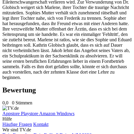
Eileiterschwangerschaft verlieren wird. Zur Verwunderung von Dr.
Globisch weigert sich Marlene, ihrer Tochter die traurige Nachricht
mitzuteilen. Sophies Mutter verhält sich zunehmend rätselhaft und
legt ihrer Tochter nahe, sich von Frederik zu trennen. Sophie aber
hat herausgefunden, dass ihr Freund etwas mit einer Anderen hatte.
Ihre verzweifelte Mutter offenbart der Ärztin, dass es sich bei dem
Seitensprung um sie handelte. Es war ein einmaliger 'Fehltritt', den
sie zutiefst bereut. Marlene ist ratlos, wie sie dies Sophie und Eduard
beibringen soll. Kathrin Globisch glaubt, dass es sich auf Dauer
nicht verheimlichen lässt. Jakob lehnt das Angebot seines Vaters ab,
ein Schulpraktikum in der Sachsenklinik zu absolvieren. Er will
seine ersten beruflichen Erfahrungen lieber in einem Forstbetrieb
sammeln. Falls es ihm dort gefallen sollte, könnte er sich durchaus
auch vorstellen, nach der zehnten Klasse dort eine Lehre zu
beginnen.
Bewertung
0,0
0 Stimmen
Appstore
Playstore
Amazon
Windows
Hilfe
Häufige Fragen
Kontakt
Wir sind TV.de