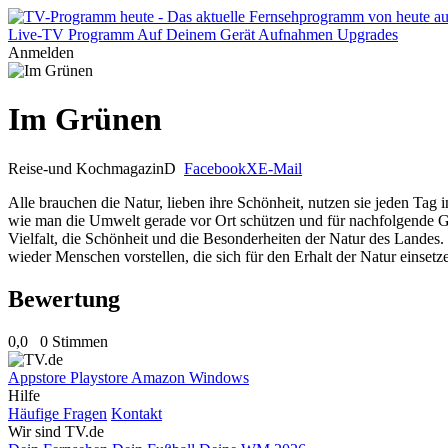
Live-TV
Programm
Auf Deinem Gerät
Aufnahmen
Upgrades
Anmelden
Im Grünen
Reise-und Kochmagazin
D
Facebook
X
E-Mail
Alle brauchen die Natur, lieben ihre Schönheit, nutzen sie jeden Tag
wie man die Umwelt gerade vor Ort schützen und für nachfolgende Ge
Vielfalt, die Schönheit und die Besonderheiten der Natur des Landes
wieder Menschen vorstellen, die sich für den Erhalt der Natur einset
Bewertung
0,0
0 Stimmen
Appstore
Playstore
Amazon
Windows
Hilfe
Häufige Fragen
Kontakt
Wir sind TV.de