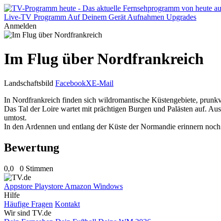
Live-TV
Programm
Auf Deinem Gerät
Aufnahmen
Upgrades
Anmelden
Im Flug über Nordfrankreich
Landschaftsbild
Facebook
X
E-Mail
In Nordfrankreich finden sich wildromantische Küstengebiete, prunkvo
Das Tal der Loire wartet mit prächtigen Burgen und Palästen auf. Aus 
umtost.
In den Ardennen und entlang der Küste der Normandie erinnern noch 
Bewertung
0,0
0 Stimmen
Appstore
Playstore
Amazon
Windows
Hilfe
Häufige Fragen
Kontakt
Wir sind TV.de