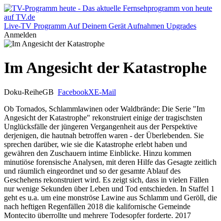
Live-TV
Programm
Auf Deinem Gerät
Aufnahmen
Upgrades
Anmelden
Im Angesicht der Katastrophe
Doku-Reihe
GB
Facebook
X
E-Mail
Ob Tornados, Schlammlawinen oder Waldbrände: Die Serie "Im
Angesicht der Katastrophe" rekonstruiert einige der tragischsten
Unglücksfälle der jüngeren Vergangenheit aus der Perspektive
derjenigen, die hautnah betroffen waren - der Überlebenden. Sie
sprechen darüber, wie sie die Katastrophe erlebt haben und
gewähren den Zuschauern intime Einblicke. Hinzu kommen
minutiöse forensische Analysen, mit deren Hilfe das Gesagte zeitlich
und räumlich eingeordnet und so der gesamte Ablauf des
Geschehens rekonstruiert wird. Es zeigt sich, dass in vielen Fällen
nur wenige Sekunden über Leben und Tod entschieden. In Staffel 1
geht es u.a. um eine monströse Lawine aus Schlamm und Geröll, die
nach heftigen Regenfällen 2018 die kalifornische Gemeinde
Montecito überrollte und mehrere Todesopfer forderte. 2017