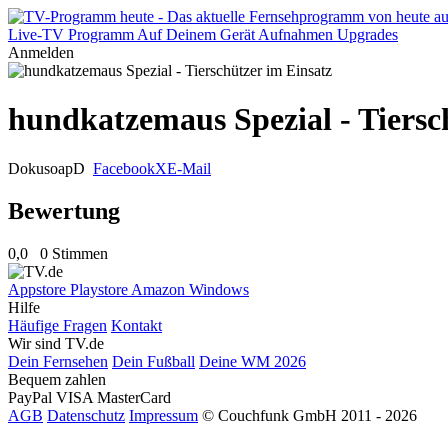
Live-TV
Programm
Auf Deinem Gerät
Aufnahmen
Upgrades
Anmelden
hundkatzemaus Spezial - Tiersc
Dokusoap
D
Facebook
X
E-Mail
Bewertung
0,0
0 Stimmen
Appstore
Playstore
Amazon
Windows
Hilfe
Häufige Fragen
Kontakt
Wir sind TV.de
Dein Fernsehen
Dein Fußball
Deine WM 2026
Bequem zahlen
PayPal
VISA
MasterCard
AGB
Datenschutz
Impressum
© Couchfunk GmbH 2011 - 2026