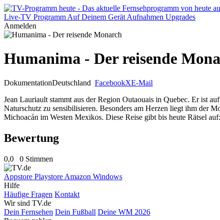
Live-TV
Programm
Auf Deinem Gerät
Aufnahmen
Upgrades
Anmelden
Humanima - Der reisende Mona
Dokumentation
Deutschland
Facebook
X
E-Mail
Jean Lauriault stammt aus der Region Outaouais in Quebec. Er ist a
Naturschutz zu sensibilisieren. Besonders am Herzen liegt ihm der 
Michoacán im Westen Mexikos. Diese Reise gibt bis heute Rätsel au
Bewertung
0,0
0 Stimmen
Appstore
Playstore
Amazon
Windows
Hilfe
Häufige Fragen
Kontakt
Wir sind TV.de
Dein Fernsehen
Dein Fußball
Deine WM 2026