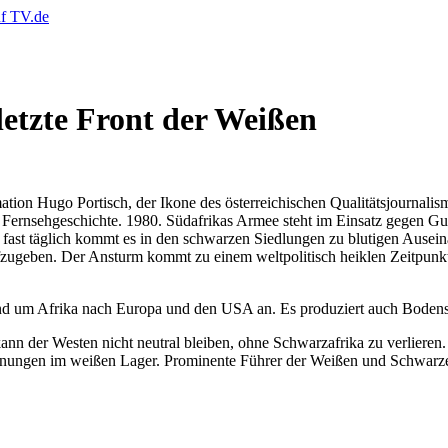
letzte Front der Weißen
mation Hugo Portisch, der Ikone des österreichischen Qualitätsjourna
 Fernsehgeschichte. 1980. Südafrikas Armee steht im Einsatz gegen 
 fast täglich kommt es in den schwarzen Siedlungen zu blutigen Ausei
zugeben. Der Ansturm kommt zu einem weltpolitisch heiklen Zeitpunkt
rund um Afrika nach Europa und den USA an. Es produziert auch Bodens
nn der Westen nicht neutral bleiben, ohne Schwarzafrika zu verlieren
nnungen im weißen Lager. Prominente Führer der Weißen und Schwarzen