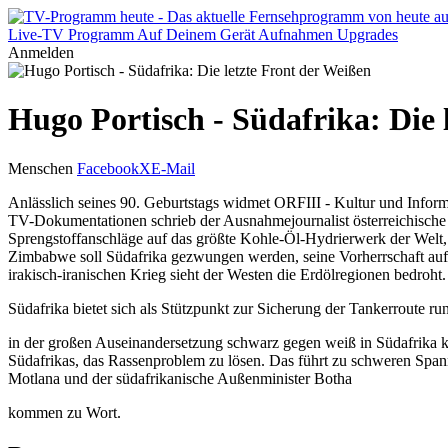
Live-TV
Programm
Auf Deinem Gerät
Aufnahmen
Upgrades
Anmelden
Hugo Portisch - Südafrika: Die 
Menschen
Facebook
X
E-Mail
Anlässlich seines 90. Geburtstags widmet ORFIII - Kultur und Infor
TV-Dokumentationen schrieb der Ausnahmejournalist österreichische
Sprengstoffanschläge auf das größte Kohle-Öl-Hydrierwerk der Welt,
Zimbabwe soll Südafrika gezwungen werden, seine Vorherrschaft auf
irakisch-iranischen Krieg sieht der Westen die Erdölregionen bedroht.
Südafrika bietet sich als Stützpunkt zur Sicherung der Tankerroute 
in der großen Auseinandersetzung schwarz gegen weiß in Südafrika ka
Südafrikas, das Rassenproblem zu lösen. Das führt zu schweren Spa
Motlana und der südafrikanische Außenminister Botha
kommen zu Wort.