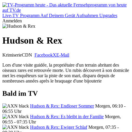
Live-TV
Programm
Auf Deinem Gerät
Aufnahmen
Upgrades
Anmelden
Hudson & Rex
Krimiserie
CDN
Facebook
X
E-Mail
Lors d'une visite guidée, la propriétaire d'un terrain abritant des
oiseaux rares est retrouvée morte. Un rubis découvert à son domicile
met les enquêteurs sur la piste de son mari, disparu depuis de
nombreuses années après le braquage d'une bijouterie
Bald im TV
Hudson & Rex: Endloser Sommer
Morgen, 06:10 -
06:55 Uhr
Hudson & Rex: Es bleibt in der Familie
Morgen,
06:55 - 07:35 Uhr
Hudson & Rex: Ewiger Schlaf
Morgen, 07:35 -