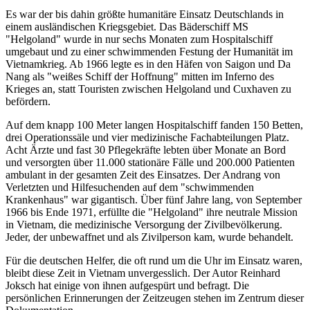
Es war der bis dahin größte humanitäre Einsatz Deutschlands in
einem ausländischen Kriegsgebiet. Das Bäderschiff MS
"Helgoland" wurde in nur sechs Monaten zum Hospitalschiff
umgebaut und zu einer schwimmenden Festung der Humanität im
Vietnamkrieg. Ab 1966 legte es in den Häfen von Saigon und Da
Nang als "weißes Schiff der Hoffnung" mitten im Inferno des
Krieges an, statt Touristen zwischen Helgoland und Cuxhaven zu
befördern.
Auf dem knapp 100 Meter langen Hospitalschiff fanden 150 Betten,
drei Operationssäle und vier medizinische Fachabteilungen Platz.
Acht Ärzte und fast 30 Pflegekräfte lebten über Monate an Bord
und versorgten über 11.000 stationäre Fälle und 200.000 Patienten
ambulant in der gesamten Zeit des Einsatzes. Der Andrang von
Verletzten und Hilfesuchenden auf dem "schwimmenden
Krankenhaus" war gigantisch. Über fünf Jahre lang, von September
1966 bis Ende 1971, erfüllte die "Helgoland" ihre neutrale Mission
in Vietnam, die medizinische Versorgung der Zivilbevölkerung.
Jeder, der unbewaffnet und als Zivilperson kam, wurde behandelt.
Für die deutschen Helfer, die oft rund um die Uhr im Einsatz waren,
bleibt diese Zeit in Vietnam unvergesslich. Der Autor Reinhard
Joksch hat einige von ihnen aufgespürt und befragt. Die
persönlichen Erinnerungen der Zeitzeugen stehen im Zentrum dieser