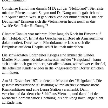
Dokumentation.
Constanze Hundt war damals MTA auf der "Helgoland". Sie reiste
mit dem Filmteam nach Saigon und Da Nang und begab sich mit
auf Spurensuche: Was ist geblieben von der humanitären Hilfe der
Deutschen? Erinnern sich die Vietnamesen heute noch an das
"weiße Schiff der Hoffnung"?
Günther Ennulat war mehrere Jahre lang als Koch im Einsatz auf
der "Helgoland". Er hat das Geschehen an Bord als Amateurfilmer
dokumentiert. Durch seine Filmdokumente lassen sich die
Ereignisse auf dem Hospitalschiff hautnah miterleben.
Die schwächsten Opfer eines Krieges sind immer die Kinder.
Marlies Montanus, Krankenschwester auf der "Helgoland", kann
sich an sie noch gut erinnern, vor allem daran, wie schwer es ihr fiel,
die geheilten Kinder wieder in die kriegszerstörten Dörfer schicken
zu müssen.
Am 31. Dezember 1971 endete die Mission der "Helgoland". Die
gesamte medizinische Ausstattung wurde an drei vietnamesische
Krankenhäuser und eine Lepra-Station verschenkt. Dann
verschwand das deutsche Schiff aus Vietnam, und damit bei den
Menschen dort ein Stück Hoffnung, als der Krieg noch lange nicht
zu Ende war.