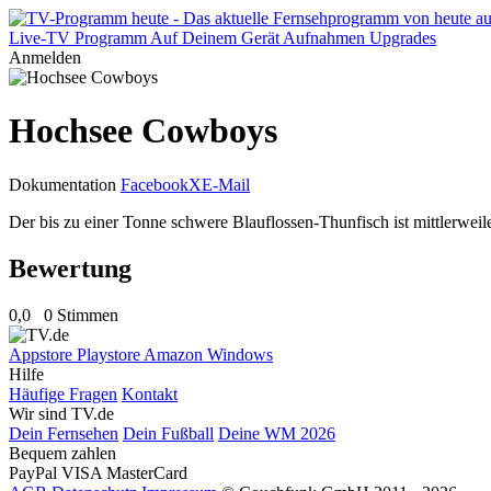
Live-TV
Programm
Auf Deinem Gerät
Aufnahmen
Upgrades
Anmelden
Hochsee Cowboys
Dokumentation
Facebook
X
E-Mail
Der bis zu einer Tonne schwere Blauflossen-Thunfisch ist mittlerwei
Bewertung
0,0
0 Stimmen
Appstore
Playstore
Amazon
Windows
Hilfe
Häufige Fragen
Kontakt
Wir sind TV.de
Dein Fernsehen
Dein Fußball
Deine WM 2026
Bequem zahlen
PayPal
VISA
MasterCard