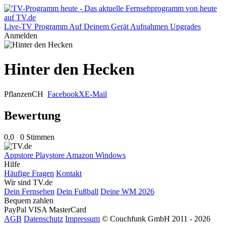
Live-TV
Programm
Auf Deinem Gerät
Aufnahmen
Upgrades
Anmelden
Hinter den Hecken
Pflanzen
CH
Facebook
X
E-Mail
Bewertung
0,0
0 Stimmen
Appstore
Playstore
Amazon
Windows
Hilfe
Häufige Fragen
Kontakt
Wir sind TV.de
Dein Fernsehen
Dein Fußball
Deine WM 2026
Bequem zahlen
PayPal
VISA
MasterCard
AGB
Datenschutz
Impressum
© Couchfunk GmbH 2011 - 2026