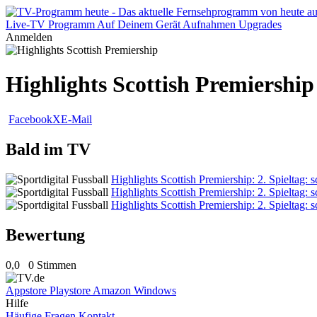
Live-TV
Programm
Auf Deinem Gerät
Aufnahmen
Upgrades
Anmelden
Highlights Scottish Premiership
Facebook
X
E-Mail
Bald im TV
Highlights Scottish Premiership: 2. Spieltag: 
Highlights Scottish Premiership: 2. Spieltag: 
Highlights Scottish Premiership: 2. Spieltag: 
Bewertung
0,0
0 Stimmen
Appstore
Playstore
Amazon
Windows
Hilfe
Häufige Fragen
Kontakt