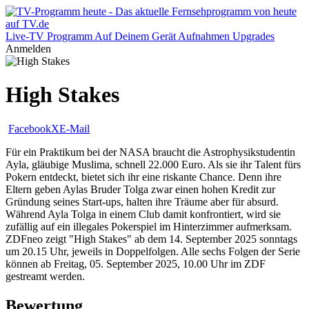
Live-TV
Programm
Auf Deinem Gerät
Aufnahmen
Upgrades
Anmelden
High Stakes
Facebook
X
E-Mail
Für ein Praktikum bei der NASA braucht die Astrophysikstudentin
Ayla, gläubige Muslima, schnell 22.000 Euro. Als sie ihr Talent fürs
Pokern entdeckt, bietet sich ihr eine riskante Chance. Denn ihre
Eltern geben Aylas Bruder Tolga zwar einen hohen Kredit zur
Gründung seines Start-ups, halten ihre Träume aber für absurd.
Während Ayla Tolga in einem Club damit konfrontiert, wird sie
zufällig auf ein illegales Pokerspiel im Hinterzimmer aufmerksam.
ZDFneo zeigt "High Stakes" ab dem 14. September 2025 sonntags
um 20.15 Uhr, jeweils in Doppelfolgen. Alle sechs Folgen der Serie
können ab Freitag, 05. September 2025, 10.00 Uhr im ZDF
gestreamt werden.
Bewertung