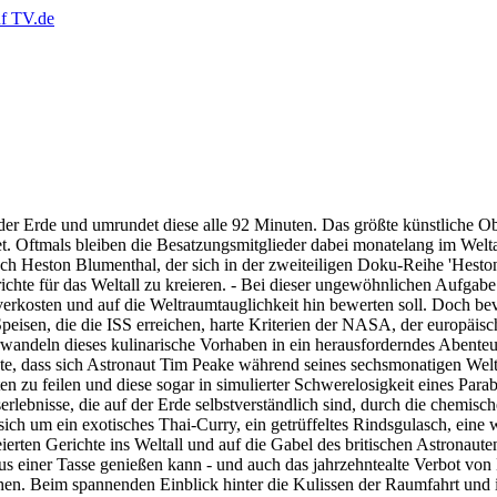
der Erde und umrundet diese alle 92 Minuten. Das größte künstliche Ob
et. Oftmals bleiben die Besatzungsmitglieder dabei monatelang im Welta
koch Heston Blumenthal, der sich in der zweiteiligen Doku-Reihe 'Hesto
te für das Weltall zu kreieren. - Bei dieser ungewöhnlichen Aufgabe s
verkosten und auf die Weltraumtauglichkeit hin bewerten soll. Doch 
 Speisen, die die ISS erreichen, harte Kriterien der NASA, der europä
wandeln dieses kulinarische Vorhaben in ein herausforderndes Abenteuer
e, dass sich Astronaut Tim Peake während seines sechsmonatigen Welta
en zu feilen und diese sogar in simulierter Schwerelosigkeit eines Par
erlebnisse, die auf der Erde selbstverständlich sind, durch die chemis
ch um ein exotisches Thai-Curry, ein getrüffeltes Rindsgulasch, eine 
erten Gerichte ins Weltall und auf die Gabel des britischen Astronaut
 einer Tasse genießen kann - und auch das jahrzehntealte Verbot von B
en. Beim spannenden Einblick hinter die Kulissen der Raumfahrt und i