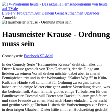
Live-TV
Programm
Auf Deinem Gerät
Aufnahmen
Upgrades
Anmelden
Hausmeister Krause - Ordnung
muss sein
Comedyserie
Facebook
X
E-Mail
In der Comedy-Serie "Hausmeister Krause" dreht sich alles um
Dieter Krause (gespielt von Tom Gerhardt), der die Dinge am
liebsten zu seinem Vorteil drehen möchte, dabei aber in allerlei
Fettnäpfchen tritt und in der Wohnanlage "Kalker Weg 5" in Köln-
Kalk alle Hände voll zu tun hat für Ordnung zu sorgen. Leider
haben er und einige Mieter eine ganz andere Vorstellung davon, was
das bedeuten soll. Auch familiär gibt es einige Turbulenzen für den
Familienvater. Diesmal will Dieter sein Dackeljubiläum groß feiern
und seine Freunde zu einem Fest nach Hause einladen. Überrascht
und gerührt verfolgt Ehefrau Lisbeth die Vorbereitungen zur Feier -
in dem irrigen Glauben, Dieter hätte an ihren Hochzeitstag gedacht!