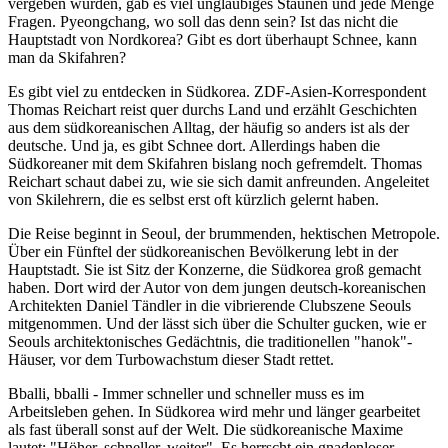
vergeben wurden, gab es viel ungläubiges Staunen und jede Menge
Fragen. Pyeongchang, wo soll das denn sein? Ist das nicht die
Hauptstadt von Nordkorea? Gibt es dort überhaupt Schnee, kann
man da Skifahren?
Es gibt viel zu entdecken in Südkorea. ZDF-Asien-Korrespondent
Thomas Reichart reist quer durchs Land und erzählt Geschichten
aus dem südkoreanischen Alltag, der häufig so anders ist als der
deutsche. Und ja, es gibt Schnee dort. Allerdings haben die
Südkoreaner mit dem Skifahren bislang noch gefremdelt. Thomas
Reichart schaut dabei zu, wie sie sich damit anfreunden. Angeleitet
von Skilehrern, die es selbst erst oft kürzlich gelernt haben.
Die Reise beginnt in Seoul, der brummenden, hektischen Metropole.
Über ein Fünftel der südkoreanischen Bevölkerung lebt in der
Hauptstadt. Sie ist Sitz der Konzerne, die Südkorea groß gemacht
haben. Dort wird der Autor von dem jungen deutsch-koreanischen
Architekten Daniel Tändler in die vibrierende Clubszene Seouls
mitgenommen. Und der lässt sich über die Schulter gucken, wie er
Seouls architektonisches Gedächtnis, die traditionellen "hanok"-
Häuser, vor dem Turbowachstum dieser Stadt rettet.
Bballi, bballi - Immer schneller und schneller muss es im
Arbeitsleben gehen. In Südkorea wird mehr und länger gearbeitet
als fast überall sonst auf der Welt. Die südkoreanische Maxime
lautet: "Höher, schneller, weiter". Es herrscht ein gnadenloser