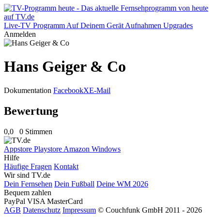
Live-TV
Programm
Auf Deinem Gerät
Aufnahmen
Upgrades
Anmelden
Hans Geiger & Co
Dokumentation
Facebook
X
E-Mail
Bewertung
0,0
0 Stimmen
Appstore
Playstore
Amazon
Windows
Hilfe
Häufige Fragen
Kontakt
Wir sind TV.de
Dein Fernsehen
Dein Fußball
Deine WM 2026
Bequem zahlen
PayPal
VISA
MasterCard
AGB
Datenschutz
Impressum
© Couchfunk GmbH 2011 - 2026