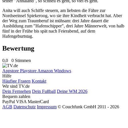
seiner "Annaland", so schnell es geht, so viel es geht.
Anita will auch Schiffe steuern, am liebsten die Fähre zur
Nordseeinsel Spiekeroog, wo sie ihre Kindheit verbracht hat. Aber
der Weg zum Traumberuf ist mühsam: drei Jahre dauert die
Ausbildung zum "Hafenschipper", drei Jahre Männerwelt, von halb
fünf in der Frühe bis spät nach Feierabend, auf dem
Hafengeburtstag.
Bewertung
0,0
0 Stimmen
Appstore
Playstore
Amazon
Windows
Hilfe
Häufige Fragen
Kontakt
Wir sind TV.de
Dein Fernsehen
Dein Fußball
Deine WM 2026
Bequem zahlen
PayPal
VISA
MasterCard
AGB
Datenschutz
Impressum
© Couchfunk GmbH 2011 - 2026