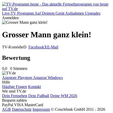
Live-TV
Programm
Auf Deinem Gerät
Aufnahmen
Upgrades
Anmelden
Grosser Mann ganz klein!
TV-Komödie
D
Facebook
X
E-Mail
Bewertung
0,0
0 Stimmen
Appstore
Playstore
Amazon
Windows
Hilfe
Häufige Fragen
Kontakt
Wir sind TV.de
Dein Fernsehen
Dein Fußball
Deine WM 2026
Bequem zahlen
PayPal
VISA
MasterCard
AGB
Datenschutz
Impressum
© Couchfunk GmbH 2011 - 2026