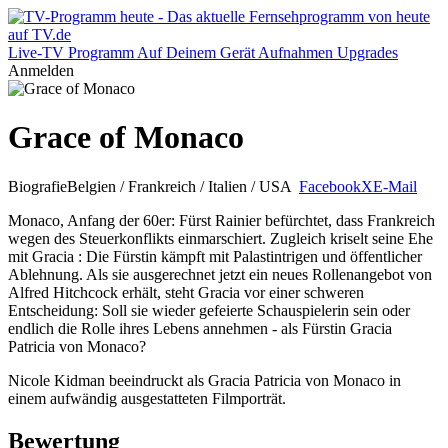
Live-TV
Programm
Auf Deinem Gerät
Aufnahmen
Upgrades
Anmelden
Grace of Monaco
Biografie
Belgien / Frankreich / Italien / USA
Facebook
X
E-Mail
Monaco, Anfang der 60er: Fürst Rainier befürchtet, dass Frankreich
wegen des Steuerkonflikts einmarschiert. Zugleich kriselt seine Ehe
mit Gracia : Die Fürstin kämpft mit Palastintrigen und öffentlicher
Ablehnung. Als sie ausgerechnet jetzt ein neues Rollenangebot von
Alfred Hitchcock erhält, steht Gracia vor einer schweren
Entscheidung: Soll sie wieder gefeierte Schauspielerin sein oder
endlich die Rolle ihres Lebens annehmen - als Fürstin Gracia
Patricia von Monaco?
Nicole Kidman beeindruckt als Gracia Patricia von Monaco in
einem aufwändig ausgestatteten Filmporträt.
Bewertung