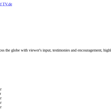
oss the globe with viewer's input, testimonies and encouragement, highl
r
r
r
r
r