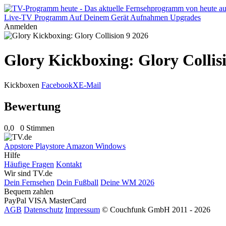
Live-TV
Programm
Auf Deinem Gerät
Aufnahmen
Upgrades
Anmelden
Glory Kickboxing: Glory Collis
Kickboxen
Facebook
X
E-Mail
Bewertung
0,0
0 Stimmen
Appstore
Playstore
Amazon
Windows
Hilfe
Häufige Fragen
Kontakt
Wir sind TV.de
Dein Fernsehen
Dein Fußball
Deine WM 2026
Bequem zahlen
PayPal
VISA
MasterCard
AGB
Datenschutz
Impressum
© Couchfunk GmbH 2011 - 2026