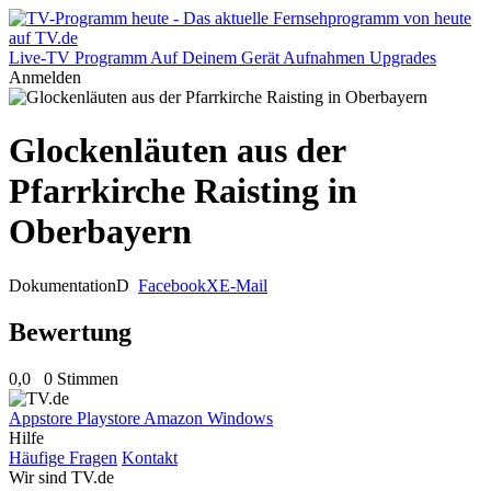
Live-TV
Programm
Auf Deinem Gerät
Aufnahmen
Upgrades
Anmelden
Glockenläuten aus der
Pfarrkirche Raisting in
Oberbayern
Dokumentation
D
Facebook
X
E-Mail
Bewertung
0,0
0 Stimmen
Appstore
Playstore
Amazon
Windows
Hilfe
Häufige Fragen
Kontakt
Wir sind TV.de