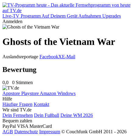
Live-TV
Programm
Auf Deinem Gerät
Aufnahmen
Upgrades
Anmelden
Ghosts of the Vietnam War
Auslandsreportage
Facebook
X
E-Mail
Bewertung
0,0
0 Stimmen
Appstore
Playstore
Amazon
Windows
Hilfe
Häufige Fragen
Kontakt
Wir sind TV.de
Dein Fernsehen
Dein Fußball
Deine WM 2026
Bequem zahlen
PayPal
VISA
MasterCard
AGB
Datenschutz
Impressum
© Couchfunk GmbH 2011 - 2026