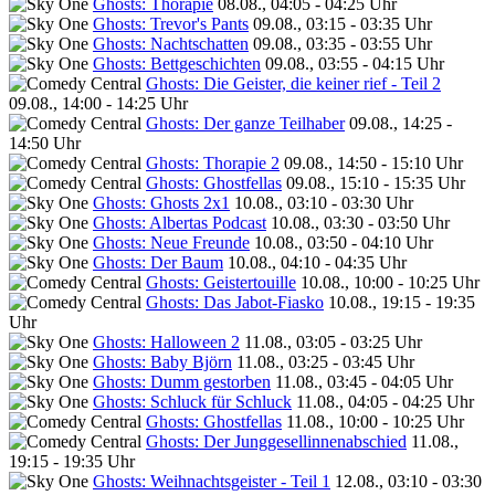
Ghosts: Thorapie
08.08., 04:05 - 04:25 Uhr
Ghosts: Trevor's Pants
09.08., 03:15 - 03:35 Uhr
Ghosts: Nachtschatten
09.08., 03:35 - 03:55 Uhr
Ghosts: Bettgeschichten
09.08., 03:55 - 04:15 Uhr
Ghosts: Die Geister, die keiner rief - Teil 2
09.08., 14:00 - 14:25 Uhr
Ghosts: Der ganze Teilhaber
09.08., 14:25 -
14:50 Uhr
Ghosts: Thorapie 2
09.08., 14:50 - 15:10 Uhr
Ghosts: Ghostfellas
09.08., 15:10 - 15:35 Uhr
Ghosts: Ghosts 2x1
10.08., 03:10 - 03:30 Uhr
Ghosts: Albertas Podcast
10.08., 03:30 - 03:50 Uhr
Ghosts: Neue Freunde
10.08., 03:50 - 04:10 Uhr
Ghosts: Der Baum
10.08., 04:10 - 04:35 Uhr
Ghosts: Geistertouille
10.08., 10:00 - 10:25 Uhr
Ghosts: Das Jabot-Fiasko
10.08., 19:15 - 19:35
Uhr
Ghosts: Halloween 2
11.08., 03:05 - 03:25 Uhr
Ghosts: Baby Björn
11.08., 03:25 - 03:45 Uhr
Ghosts: Dumm gestorben
11.08., 03:45 - 04:05 Uhr
Ghosts: Schluck für Schluck
11.08., 04:05 - 04:25 Uhr
Ghosts: Ghostfellas
11.08., 10:00 - 10:25 Uhr
Ghosts: Der Junggesellinnenabschied
11.08.,
19:15 - 19:35 Uhr
Ghosts: Weihnachtsgeister - Teil 1
12.08., 03:10 - 03:30