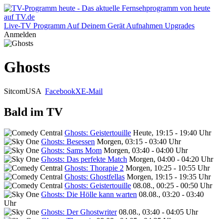
Live-TV
Programm
Auf Deinem Gerät
Aufnahmen
Upgrades
Anmelden
Ghosts
Sitcom
USA
Facebook
X
E-Mail
Bald im TV
Ghosts: Geistertouille
Heute, 19:15 - 19:40 Uhr
Ghosts: Besessen
Morgen, 03:15 - 03:40 Uhr
Ghosts: Sams Mom
Morgen, 03:40 - 04:00 Uhr
Ghosts: Das perfekte Match
Morgen, 04:00 - 04:20 Uhr
Ghosts: Thorapie 2
Morgen, 10:25 - 10:55 Uhr
Ghosts: Ghostfellas
Morgen, 19:15 - 19:35 Uhr
Ghosts: Geistertouille
08.08., 00:25 - 00:50 Uhr
Ghosts: Die Hölle kann warten
08.08., 03:20 - 03:40
Uhr
Ghosts: Der Ghostwriter
08.08., 03:40 - 04:05 Uhr