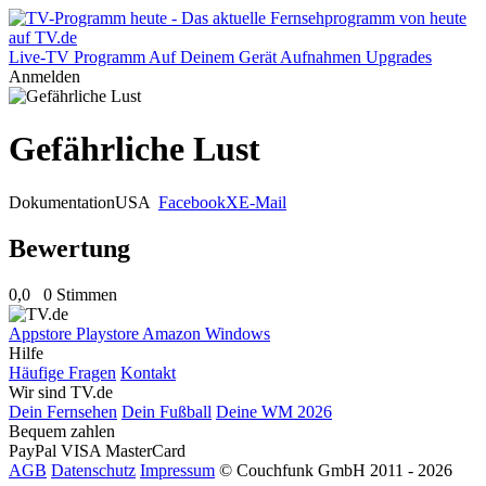
Live-TV
Programm
Auf Deinem Gerät
Aufnahmen
Upgrades
Anmelden
Gefährliche Lust
Dokumentation
USA
Facebook
X
E-Mail
Bewertung
0,0
0 Stimmen
Appstore
Playstore
Amazon
Windows
Hilfe
Häufige Fragen
Kontakt
Wir sind TV.de
Dein Fernsehen
Dein Fußball
Deine WM 2026
Bequem zahlen
PayPal
VISA
MasterCard
AGB
Datenschutz
Impressum
© Couchfunk GmbH 2011 - 2026