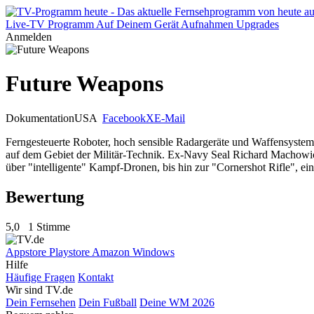
Live-TV
Programm
Auf Deinem Gerät
Aufnahmen
Upgrades
Anmelden
Future Weapons
Dokumentation
USA
Facebook
X
E-Mail
Ferngesteuerte Roboter, hoch sensible Radargeräte und Waffensysteme
auf dem Gebiet der Militär-Technik. Ex-Navy Seal Richard Machowic
über "intelligente" Kampf-Dronen, bis hin zur "Cornershot Rifle", e
Bewertung
5,0
1 Stimme
Appstore
Playstore
Amazon
Windows
Hilfe
Häufige Fragen
Kontakt
Wir sind TV.de
Dein Fernsehen
Dein Fußball
Deine WM 2026