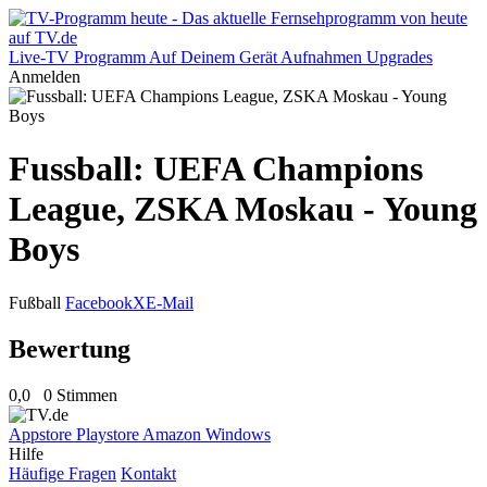
Live-TV
Programm
Auf Deinem Gerät
Aufnahmen
Upgrades
Anmelden
Fussball: UEFA Champions
League, ZSKA Moskau - Young
Boys
Fußball
Facebook
X
E-Mail
Bewertung
0,0
0 Stimmen
Appstore
Playstore
Amazon
Windows
Hilfe
Häufige Fragen
Kontakt