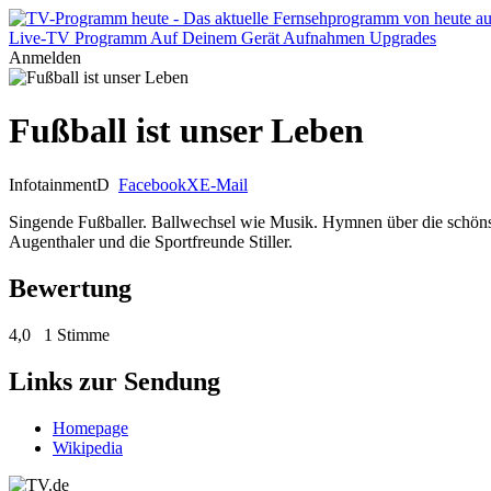
Live-TV
Programm
Auf Deinem Gerät
Aufnahmen
Upgrades
Anmelden
Fußball ist unser Leben
Infotainment
D
Facebook
X
E-Mail
Singende Fußballer. Ballwechsel wie Musik. Hymnen über die schönst
Augenthaler und die Sportfreunde Stiller.
Bewertung
4,0
1 Stimme
Links zur Sendung
Homepage
Wikipedia