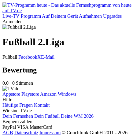
Live-TV
Programm
Auf Deinem Gerät
Aufnahmen
Upgrades
Anmelden
Fußball 2.Liga
Fußball
Facebook
X
E-Mail
Bewertung
0,0
0 Stimmen
Appstore
Playstore
Amazon
Windows
Hilfe
Häufige Fragen
Kontakt
Wir sind TV.de
Dein Fernsehen
Dein Fußball
Deine WM 2026
Bequem zahlen
PayPal
VISA
MasterCard
AGB
Datenschutz
Impressum
© Couchfunk GmbH 2011 - 2026