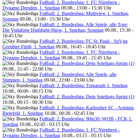
Fußball: 2. Bundesliga: 1. FC Nürnberg -
Dynamo Dresden, 1. Spieltag
09.08., 13:00 - 15:30 Uhr
Fußball: 2. Bundesliga: Multiview 1. Spieltag,
Sonntag
09.08., 13:00 - 15:30 Uhr
Fußball: 2. Bundesliga, Alle Spiele, alle Tore:
Die Vodafone Highlight-Show, 1. Spieltag, Sonntag
09.08., 15:30 -
16:45 Uhr
Fußball: 2. Bundesliga: FC St. Pauli - SpVgg
Greuther Fürth, 1. Spieltag
09.08., 16:45 - 18:45 Uhr
Fußball: 2. Bundesliga: 1. FC Nürnberg -
Dynamo Dresden, 1. Spieltag
09.08., 19:45 - 21:45 Uhr
Fußball: 2. Bundesliga: Dein Spieltags-Sprint (1)
09.08., 21:45 - 22:00 Uhr
Fußball: 2. Bundesliga: Alle Spiele, alle
Stimmen, 1. Spieltag
09.08., 22:00 - 23:00 Uhr
Fußball: 2. Bundesliga: Torparade 1. Spieltag
10.08., 00:00 - 00:15 Uhr
Fußball: 2. Bundesliga: Dein Spieltags-Sprint (1)
10.08., 00:15 - 00:30 Uhr
Fußball: 2. Bundesliga: Karlsruher SC - Arminia
Bielefeld, 1. Spieltag
10.08., 00:30 - 02:45 Uhr
Fußball: 2. Bundesliga: 90in30: WOB - FCK 1.
Spieltag
10.08., 02:45 - 03:15 Uhr
Fußball: 2. Bundesliga: 1. FC Nürnberg -
Dynamo Dresden, 1. Spieltag
10.08., 03:15 - 05:15 Uhr