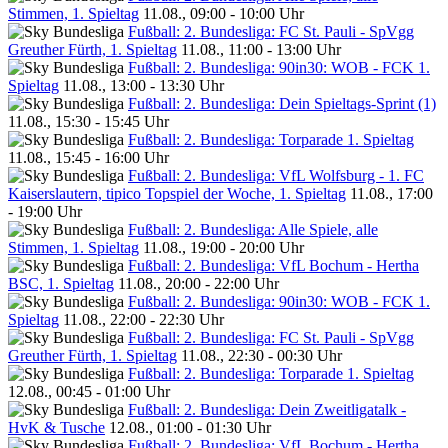
Stimmen, 1. Spieltag
11.08., 09:00 - 10:00 Uhr
Fußball: 2. Bundesliga: FC St. Pauli - SpVgg
Greuther Fürth, 1. Spieltag
11.08., 11:00 - 13:00 Uhr
Fußball: 2. Bundesliga: 90in30: WOB - FCK 1.
Spieltag
11.08., 13:00 - 13:30 Uhr
Fußball: 2. Bundesliga: Dein Spieltags-Sprint (1)
11.08., 15:30 - 15:45 Uhr
Fußball: 2. Bundesliga: Torparade 1. Spieltag
11.08., 15:45 - 16:00 Uhr
Fußball: 2. Bundesliga: VfL Wolfsburg - 1. FC
Kaiserslautern, tipico Topspiel der Woche, 1. Spieltag
11.08., 17:00
- 19:00 Uhr
Fußball: 2. Bundesliga: Alle Spiele, alle
Stimmen, 1. Spieltag
11.08., 19:00 - 20:00 Uhr
Fußball: 2. Bundesliga: VfL Bochum - Hertha
BSC, 1. Spieltag
11.08., 20:00 - 22:00 Uhr
Fußball: 2. Bundesliga: 90in30: WOB - FCK 1.
Spieltag
11.08., 22:00 - 22:30 Uhr
Fußball: 2. Bundesliga: FC St. Pauli - SpVgg
Greuther Fürth, 1. Spieltag
11.08., 22:30 - 00:30 Uhr
Fußball: 2. Bundesliga: Torparade 1. Spieltag
12.08., 00:45 - 01:00 Uhr
Fußball: 2. Bundesliga: Dein Zweitligatalk -
HvK & Tusche
12.08., 01:00 - 01:30 Uhr
Fußball: 2. Bundesliga: VfL Bochum - Hertha