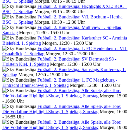
BSC, 1. Spieltag
Morgen, 06:15 - 08:15 Uhr
Fußball: 2. Bundesliga: Highlights XXL: BOC -
BSC, 1. Spieltag
Morgen, 09:15 - 09:30 Uhr
Fußball: 2. Bundesliga: VfL Bochum - Hertha
BSC, 1. Spieltag
Morgen, 10:30 - 12:30 Uhr
Fußball: 2. Bundesliga: Multiview 1. Spieltag,
Samstag
Morgen, 12:30 - 15:00 Uhr
Fußball: 2. Bundesliga: Karlsruher SC - Arminia
Bielefeld, 1. Spieltag
Morgen, 12:30 - 15:00 Uhr
Fußball: 2. Bundesliga: 1. FC Heidenheim - VfL
Osnabrück, 1. Spieltag
Morgen, 12:30 - 15:00 Uhr
Fußball: 2. Bundesliga: SV Darmstadt 98 -
Holstein Kiel, 1. Spieltag
Morgen, 12:30 - 15:00 Uhr
Fußball: 2. Bundesliga: Samstags-Konferenz, 1.
Spieltag
Morgen, 12:30 - 15:00 Uhr
Fußball: 2. Bundesliga: 1. FC Magdeburg -
Eintracht Braunschweig, 1. Spieltag
Morgen, 12:30 - 15:00 Uhr
Fußball: 2. Bundesliga, Alle Spiele, alle Tore:
Die Vodafone Highlight-Show, 1. Spieltag, Samstag
Morgen, 15:00
- 16:00 Uhr
Fußball: 2. Bundesliga, Alle Spiele, alle Tore:
Die Vodafone Highlight-Show, 1. Spieltag, Samstag
Morgen, 16:00
- 16:55 Uhr
Fußball: 2. Bundesliga, Alle Spiele, alle Tore:
Die Vodafone Highlight-Show, 1. Spieltag, Samstag
Morgen, 19:00