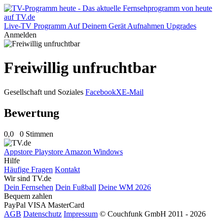
Live-TV
Programm
Auf Deinem Gerät
Aufnahmen
Upgrades
Anmelden
Freiwillig unfruchtbar
Gesellschaft und Soziales
Facebook
X
E-Mail
Bewertung
0,0
0 Stimmen
Appstore
Playstore
Amazon
Windows
Hilfe
Häufige Fragen
Kontakt
Wir sind TV.de
Dein Fernsehen
Dein Fußball
Deine WM 2026
Bequem zahlen
PayPal
VISA
MasterCard
AGB
Datenschutz
Impressum
© Couchfunk GmbH 2011 - 2026