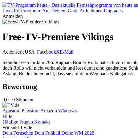
Live-TV
Programm
Auf Deinem Gerät
Aufnahmen
Upgrades
Anmelden
Free-TV-Premiere Vikings
Actionserie
USA
Facebook
X
E-Mail
Skandinavien im Jahr 796: Ragnars Bruder Rollo hat sich von ihm abg
doch Rollo will nicht verhandeln und löst damit eine gnadenlose Sch
Aslaug. Beide ahnen nicht, dass sie auf dem Weg nach Kattegat ist...
Bewertung
0,0
0 Stimmen
Appstore
Playstore
Amazon
Windows
Hilfe
Häufige Fragen
Kontakt
Wir sind TV.de
Dein Fernsehen
Dein Fußball
Deine WM 2026